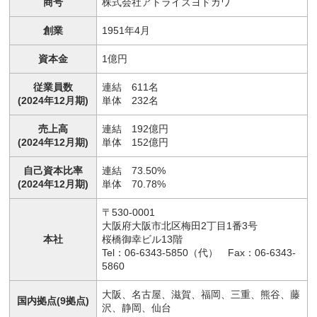
商号
株式会社アトライズヨドガワ
創業
1951年4月
資本金
1億円
従業員数
連結 611名
(2024年12月期)
単体 232名
売上高
連結 192億円
(2024年12月期)
単体 152億円
自己資本比率
連結 73.50%
(2024年12月期)
単体 70.78%
〒530-0001
大阪府大阪市北区梅田2丁目1番3号
本社
桜橋御幸ビル13階
Tel：06-6343-5850（代） Fax：06-6343-
5860
大阪、名古屋、滋賀、福岡、三重、熊谷、藤
国内拠点(9拠点)
沢、静岡、仙台